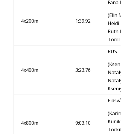
Fana IL/NO
(Elin Myhrv
4x200m
1:39.92
Heidi Bens
Ruth Pauls
Torill Bjørg
RUS
(Kseniya Za
4x400m
3:23.76
Natalya Iva
Natalya An
Kseniya Ust
Eidsvåg IL
(Karin Fonn
Kunikoff-M
4x800m
9:03.10
Torkildsen-