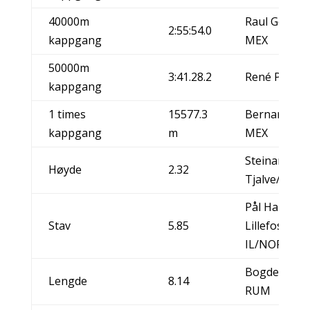
40000m
Raul Gonzal
2:55:54.0
kappgang
MEX
50000m
3:41.28.2
René Piller,
kappgang
1 times
15577.3
Bernardo S
kappgang
m
MEX
Steinar Hoen
Høyde
2.32
Tjalve/NOR
Pål Haugen
Stav
5.85
Lillefosse, F
IL/NOR
Bogden Tau
Lengde
8.14
RUM