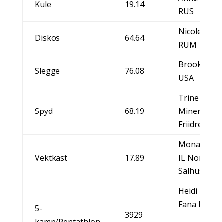
Kule
19.14
RUS
Nicoleta Gr
Diskos
64.64
RUM
Brooke And
Slegge
76.08
USA
Trine Hatte
Spyd
68.19
Minerva
Friidrett/N
Mona Ekroll 
Vektkast
17.89
IL Norna-
Salhus/NO
Heidi Bense
Fana IL/NO
5-
3929
kamp/Pentathlon