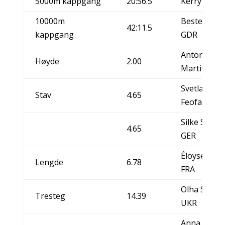
5000m kappgang
20:56.5
Kerry Saxby
10000m
Beste Gumm
42:11.5
kappgang
GDR
Antonietta 
Høyde
2.00
Martino, IT
Svetlana
Stav
4.65
Feofanova,
Silke Spieg
4.65
GER
Éloyse Lesu
Lengde
6.78
FRA
Olha Saladu
Tresteg
14.39
UKR
Anna Avdey