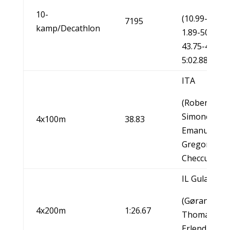
10-
(10.99-6.97-
7195
kamp/Decathlon
1.89-50.66/1
43.75-4.20-5
5:02.88)
ITA
(Roberto Do
Simone Colli
4x100m
38.83
Emanuele Di
Gregorio-Ma
Checcucci)
IL Gular/NO
(Gøran Moe
4x200m
1:26.67
Thomas Gre
Erlend Sæter