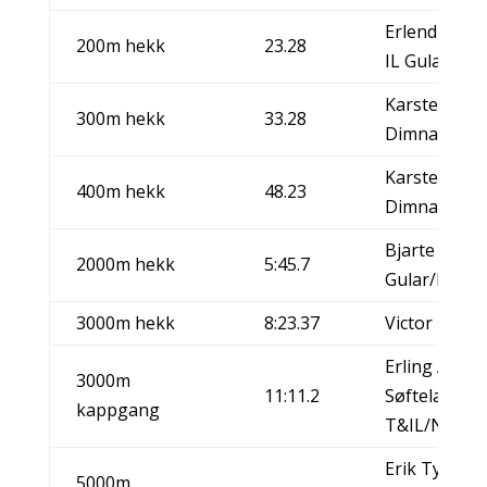
Erlend Sæter
200m hekk
23.28
IL Gular/NO
Karsten War
300m hekk
33.28
Dimna IL/N
Karsten War
400m hekk
48.23
Dimna IL/N
Bjarte Bogst
2000m hekk
5:45.7
Gular/NOR
3000m hekk
8:23.37
Victor Ruiz,
Erling Ander
3000m
11:11.2
Søfteland
kappgang
T&IL/NOR
Erik Tysse,
5000m