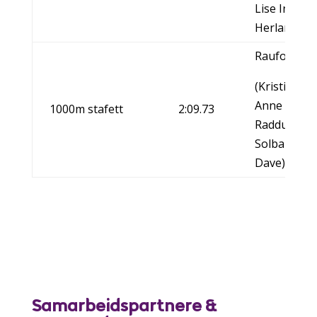
Lise Ingebr
Herland)
Raufoss IL
(Kristin Lo
Anne Line
1000m stafett
2:09.73
Raddum-Ka
Solbakken-
Dave)
Samarbeidspartnere &