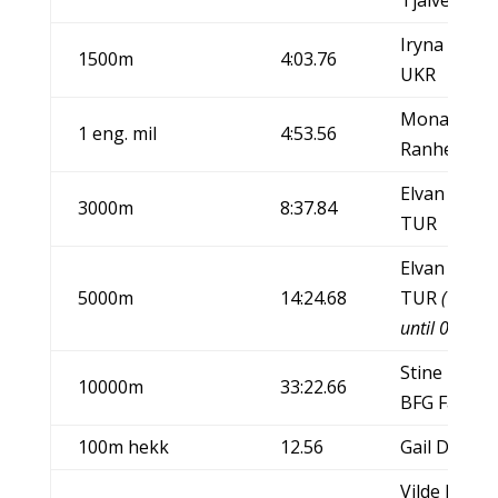
Iryna Lishc
1500m
4:03.76
UKR
Mona Klepp
1 eng. mil
4:53.56
Ranheim I
Elvan Abeyl
3000m
8:37.84
TUR
Elvan Abeyl
5000m
14:24.68
TUR
(World
until 03.06.
Stine Larse
10000m
33:22.66
BFG Fana/
100m hekk
12.56
Gail Devers
Vilde Jakob