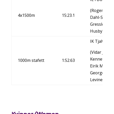
(Roger Øye-
4x1500m
15:23.1
Dahl-Steina
Gressløs-Sti
Husby)
IK Tjalve/N
(Vidar Jakob
Kennet Kjens
1000m stafett
1:52.63
Eirik Madse
George
Levine(USA)