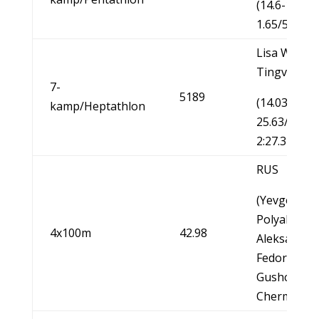
(14.6-10.91-
1.65/5.79-2:
Lisa Wilker,
Tingvoll FIK
7-
5189
(14.03-1.56-
kamp/Heptathlon
25.63/5.75-
2:27.34)
RUS
(Yevgeniya
Polyakova-
4x100m
42.98
Aleksandra
Fedoriva-Yu
Gushchina-
Chermosha