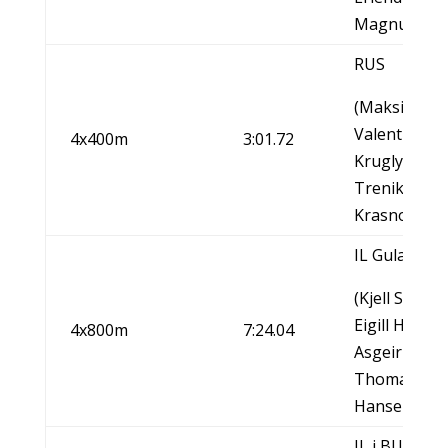
Magnus Kle
RUS
(Maksim Dyl
Valentin
4x400m
3:01.72
Kruglyakov-
Trenikhin-Vl
Krasnov)
IL Gular/NO
(Kjell S. San
Eigill Hanne
4x800m
7:24.04
Asgeir
Thomassen-
Hansen)
IL i BUL/NO