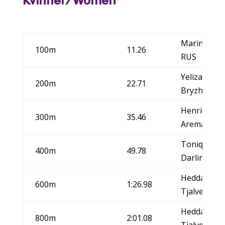
Kvinner/Women
Marina Kisl
100m
11.26
RUS
Yelizaveta
200m
22.71
Bryzhina, 
Henriette J
300m
35.46
Aremark IF
Tonique Wil
400m
49.78
Darling, B
Hedda Hynn
600m
1:26.98
Tjalve/NOR
Hedda Hynn
800m
2:01.08
Tjalve/NOR