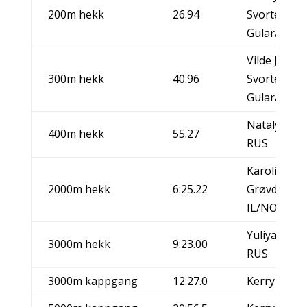
200m hekk
26.94
Svortevik, I
Gular/NOR
Vilde Jakob
300m hekk
40.96
Svortevik, I
Gular/NOR
Natalya An
400m hekk
55.27
RUS
Karoline Bje
2000m hekk
6:25.22
Grøvdal, Is
IL/NOR
Yuliya Zaru
3000m hekk
9:23.00
RUS
3000m kappgang
12:27.0
Kerry Saxby