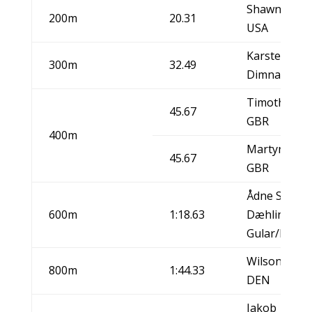
Shawn Crawf
200m
20.31
USA
Karsten War
300m
32.49
Dimna IL/N
Timothy Ben
45.67
GBR
400m
Martyn Roo
45.67
GBR
Ådne Svahn
600m
1:18.63
Dæhlin, IL
Gular/NOR
Wilson Kipke
800m
1:44.33
DEN
Jakob