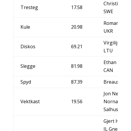
Christian Ol
Tresteg
17.58
SWE
Roman Koko
Kule
20.98
UKR
Virgilijus Al
Diskos
69.21
LTU
Ethan Katzb
Slegge
81.98
CAN
Spyd
87.39
Breaux Gree
Jon Nerdal, 
Vektkast
19.56
Norna-
Salhus/NOR
Gjert Høie S
IL Gneist/N