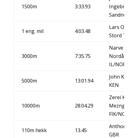
1500m
3:33.93
Ingebrigtsen
Sandnes IL
Lars Ove St
1 eng. mil
4:03.48
Stord TIL/N
Narve Gilje
3000m
7:35.75
Nordås, San
IL/NOR
John Kibowe
5000m
13:01.94
KEN
Zerei Kbrom
10000m
28:04.29
Mezngi, Sta
FIK/NOR
Anthony Jarr
110m hekk
13.45
GBR